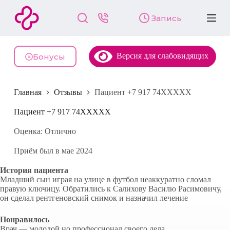
П
Запись
е
р
е
й
Версия для слабовидящих
т
Бонусы
и
к
с
Главная
Отзывы
Пациент +7 917 74XXXXX
у
т
и
Пациент +7 917 74XXXXX
Оценка: Отлично
Приём был в мае 2024
История пациента
Младший сын играя на улице в футбол неаккуратно сломал
правую ключицу. Обратились к Салихову Василю Расимовичу,
он сделал рентгеновский снимок и назначил лечение
Понравилось
Врач — молодой но профессионал своего дела.