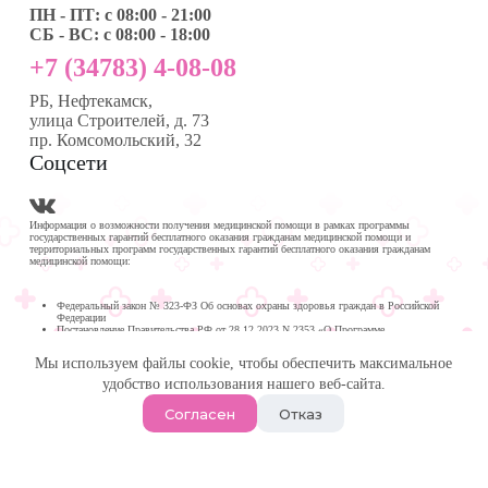
ПН - ПТ: с 08:00 - 21:00
СБ - ВС: с 08:00 - 18:00
+7 (34783) 4-08-08
РБ, Нефтекамск,
улица Строителей, д. 73
пр. Комсомольский, 32
Соцсети
Информация о возможности получения медицинской помощи в рамках программы
государственных гарантий бесплатного оказания гражданам медицинской помощи и
территориальных программ государственных гарантий бесплатного оказания гражданам
медицинской помощи:
Федеральный закон № 323-ФЗ Об основах охраны здоровья граждан в Российской
Федерации
Постановление Правительства РФ от 28.12.2023 N 2353 «О Программе
государственных гарантий бесплатного оказания гражданам медицинской помощи на
2024 год и на плановый период 2025 и 2026 годов»
Мы используем файлы cookie, чтобы обеспечить максимальное
Программа государственных гарантий бесплатного оказания гражданам медицинской
помощи в
удобство использования нашего веб-сайта.
Республике Башкортостан на 2024 год и на плановый период 2025 и 2026 годов
© 2026 -
Медика Плюс
| Многопрофильная клиника в
Согласен
Отказ
Нефтекамске.
Политика обработки персональных данных