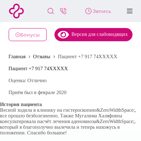
П
Запись
е
р
е
й
Версия для слабовидящих
т
Бонусы
и
к
с
Главная
Отзывы
Пациент +7 917 74XXXXX
у
т
и
Пациент +7 917 74XXXXX
Оценка: Отлично
Приём был в феврале 2020
История пациента
Весной ходила в клинику на гистероскопию&ZeroWidthSpace;,
все прошло безболезненно. Также Мугалима Халяфовна
консультировала насчёт лечения аденомиоза&ZeroWidthSpace;,
который я благополучно вылечила и теперь нахожусь в
положении. Спасибо большое!