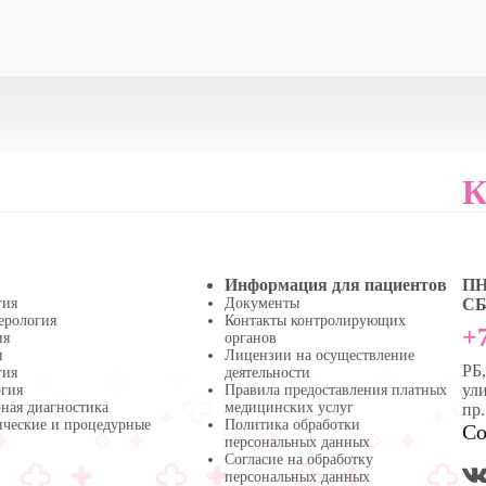
К
Информация для пациентов
ПН 
гия
Документы
СБ 
ерология
Контакты контролирующих
+7
ия
органов
я
Лицензии на осуществление
РБ
гия
деятельности
ули
огия
Правила предоставления платных
ная диагностика
медицинских услуг
пр
ические и процедурные
Политика обработки
Со
персональных данных
Согласие на обработку
персональных данных