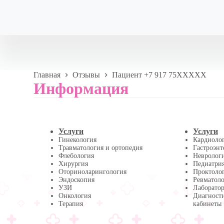
Главная
Отзывы
Пациент +7 917 75XXXXX
Информация
Услуги
Услуги
Гинекология
Кардиоло
Травматология и ортопедия
Гастроэнт
Флебология
Невролог
Хирургия
Педиатри
Оториноларингология
Проктоло
Эндоскопия
Ревматол
УЗИ
Лаборатор
Онкология
Диагност
Терапия
кабинеты