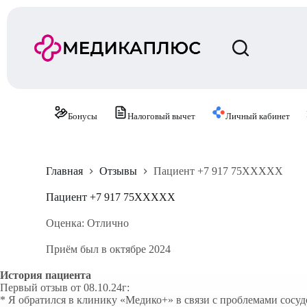
П
е
р
е
й
т
и
к
с
Бонусы
Налоговый вычет
Личный кабинет
у
т
и
Главная
Отзывы
Пациент +7 917 75XXXXX
Пациент +7 917 75XXXXX
Оценка: Отлично
Приём был в октябре 2024
История пациента
Первый отзыв от 08.10.24г:
* Я обратился в клинику «Медико+» в связи с проблемами сосуд