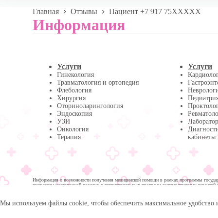
Главная
Отзывы
Пациент +7 917 75XXXXX
Информация
Услуги
Услуги
Гинекология
Кардиоло
Травматология и ортопедия
Гастроэнт
Флебология
Невролог
Хирургия
Педиатри
Оториноларингология
Проктоло
Эндоскопия
Ревматол
УЗИ
Лаборатор
Онкология
Диагност
Терапия
кабинеты
Информация о возможности получения медицинской помощи в рамках программы государс
гражданам медицинской помощи и территориальных программ государственных гарантий 
помощи:
Мы используем файлы cookie, чтобы обеспечить максимальное удобство 
© 2026 -
Медика Плюс
| Многопрофильная клиника в 
Политика обработки персональных данных