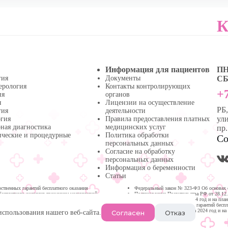
К
Информация для пациентов
ПН 
гия
Документы
СБ 
ерология
Контакты контролирующих
+7
ия
органов
я
Лицензии на осуществление
РБ
гия
деятельности
ули
огия
Правила предоставления платных
ная диагностика
медицинских услуг
пр
ические и процедурные
Политика обработки
Со
персональных данных
Согласие на обработку
персональных данных
Информация о беременности
Статьи
твенных гарантий бесплатного оказания
Федеральный закон № 323-ФЗ Об основах 
бесплатного оказания гражданам медицинской
Постановление Правительства РФ от 28.12
медицинской помощи на 2024 год и на пла
Программа государственных гарантий бесп
Республике Башкортостан на 2024 год и на
Согласен
Отказ
использования нашего веб-сайта.
Нефтекамске.