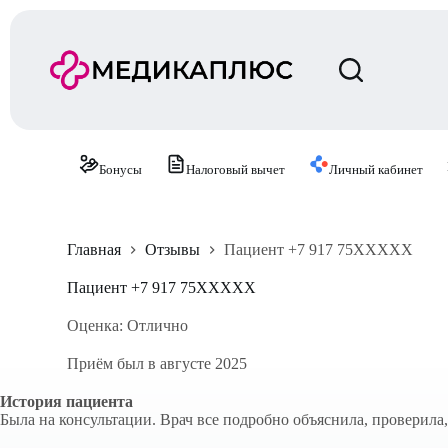
П
е
р
е
й
т
и
к
с
Бонусы
Налоговый вычет
Личный кабинет
у
т
и
Главная
Отзывы
Пациент +7 917 75XXXXX
Пациент +7 917 75XXXXX
Оценка: Отлично
Приём был в августе 2025
История пациента
Была на консультации. Врач все подробно объяснила, проверила