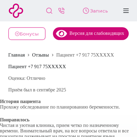
П
Запись
е
р
е
й
Версия для слабовидящих
т
Бонусы
и
к
с
Главная
Отзывы
Пациент +7 917 75XXXXX
у
т
и
Пациент +7 917 75XXXXX
Оценка: Отлично
Приём был в сентябре 2025
История пациента
Прохожу обследование по планированию беременности.
Понравилось
Чистая и уютная клиника, прием четко по назначенному
времени. Внимательный врач, на все вопросы ответила и все
показатели разжевывает на простом и понятном языке,