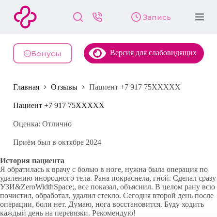
П
Запись
е
р
е
й
Версия для слабовидящих
т
Бонусы
и
к
с
Главная
Отзывы
Пациент +7 917 75XXXXX
у
т
и
Пациент +7 917 75XXXXX
Оценка: Отлично
Приём был в октябре 2024
История пациента
Я обратилась к врачу с болью в ноге, нужна была операция по
удалению инородного тела. Рана покраснела, гной. Сделал сразу
УЗИ&ZeroWidthSpace;, все показал, объяснил. В целом рану всю
почистил, обработал, удалил стекло. Сегодня второй день после
операции, боли нет. Думаю, нога восстановится. Буду ходить
каждый день на перевязки. Рекомендую!