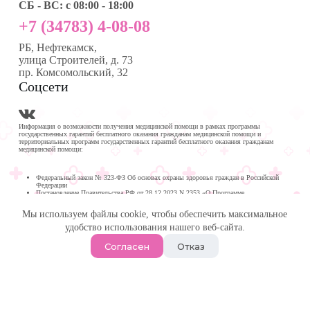
СБ - ВС: с 08:00 - 18:00
+7 (34783) 4-08-08
РБ, Нефтекамск,
улица Строителей, д. 73
пр. Комсомольский, 32
Соцсети
Информация о возможности получения медицинской помощи в рамках программы
государственных гарантий бесплатного оказания гражданам медицинской помощи и
территориальных программ государственных гарантий бесплатного оказания гражданам
медицинской помощи:
Федеральный закон № 323-ФЗ Об основах охраны здоровья граждан в Российской
Федерации
Постановление Правительства РФ от 28.12.2023 N 2353 «О Программе
государственных гарантий бесплатного оказания гражданам медицинской помощи на
2024 год и на плановый период 2025 и 2026 годов»
Мы используем файлы cookie, чтобы обеспечить максимальное
Программа государственных гарантий бесплатного оказания гражданам медицинской
помощи в
удобство использования нашего веб-сайта.
Республике Башкортостан на 2024 год и на плановый период 2025 и 2026 годов
© 2026 -
Медика Плюс
| Многопрофильная клиника в
Согласен
Отказ
Нефтекамске.
Политика обработки персональных данных