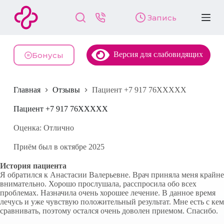
П
Запись
е
р
е
й
Версия для слабовидящих
т
Бонусы
и
к
с
Главная
Отзывы
Пациент +7 917 76XXXXX
у
т
и
Пациент +7 917 76XXXXX
Оценка: Отлично
Приём был в октябре 2025
История пациента
Я обратился к Анастасии Валерьевне. Врач приняла меня крайне
внимательно. Хорошо прослушала, расспросила обо всех
проблемах. Назначила очень хорошее лечение. В данное время
лечусь и уже чувствую положительный результат. Мне есть с кем
сравнивать, поэтому остался очень доволен приемом. Спасибо.