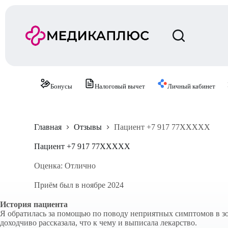
П
е
р
е
й
т
и
к
с
Бонусы
Налоговый вычет
Личный кабинет
у
т
и
Главная
Отзывы
Пациент +7 917 77XXXXX
Пациент +7 917 77XXXXX
Оценка: Отлично
Приём был в ноябре 2024
История пациента
Я обратилась за помощью по поводу неприятных симптомов в зо
доходчиво рассказала, что к чему и выписала лекарство.