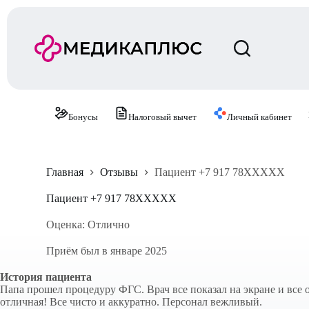
П
е
р
е
й
т
и
к
с
Бонусы
Налоговый вычет
Личный кабинет
у
т
и
Главная
Отзывы
Пациент +7 917 78XXXXX
Пациент +7 917 78XXXXX
Оценка: Отлично
Приём был в январе 2025
История пациента
Папа прошел процедуру ФГС. Врач все показал на экране и все
отличная! Все чисто и аккуратно. Персонал вежливый.