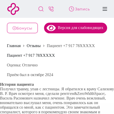
П
Запись
е
р
е
й
Версия для слабовидящих
т
Бонусы
и
к
с
Главная
Отзывы
Пациент +7 917 78XXXXX
у
т
и
Пациент +7 917 78XXXXX
Оценка: Отлично
Приём был в октябре 2024
История пациента
Получил травму, упав с лестницы. Я обратился к врачу Салихову
В. Р. Врач осмотрел меня, сделали рентген&ZeroWidthSpace;.
Василь Расимович назначил лечение. Врач очень вежливый,
внимательно выслушал меня, очень понравилось как он
обращался со мной, как с пациентом. Это замечательный
специалист, которого я порекомендую своим знакомым и