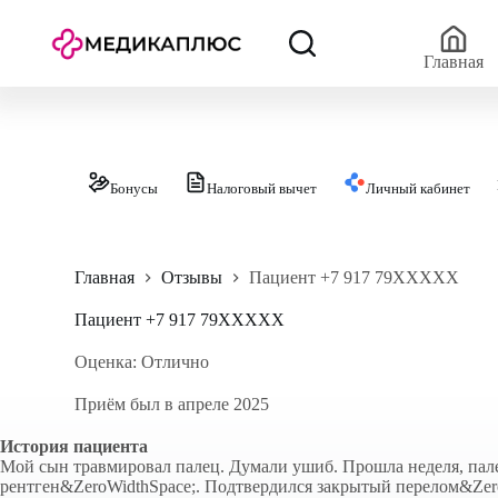
П
е
р
Главная
е
й
т
и
к
с
Бонусы
Налоговый вычет
Личный кабинет
у
т
и
Главная
Отзывы
Пациент +7 917 79XXXXX
Пациент +7 917 79XXXXX
Оценка: Отлично
Приём был в апреле 2025
История пациента
Мой сын травмировал палец. Думали ушиб. Прошла неделя, пале
рентген&ZeroWidthSpace;. Подтвердился закрытый перелом&Zero