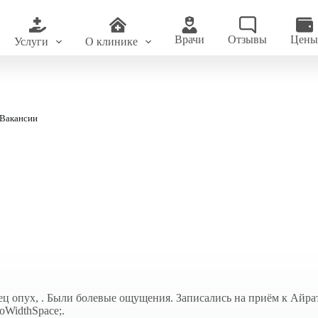
Врачи
Отзывы
Цен
Услуги
О клинике
Вакансии
ц опух, . Были болевые ощущения. Записались на приём к Айрат
WidthSpace;.