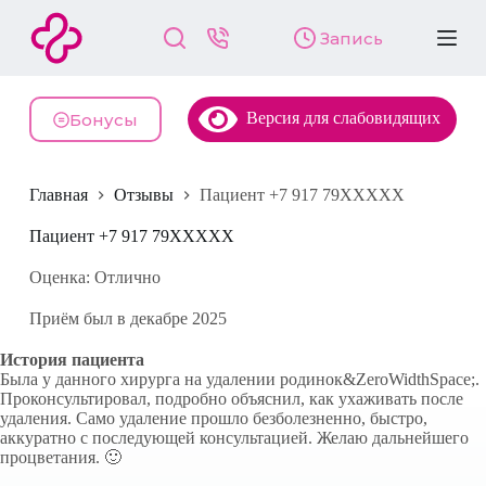
П
Запись
е
р
е
й
Версия для слабовидящих
т
Бонусы
и
к
с
Главная
Отзывы
Пациент +7 917 79XXXXX
у
т
и
Пациент +7 917 79XXXXX
Оценка: Отлично
Приём был в декабре 2025
История пациента
Была у данного хирурга на удалении родинок&ZeroWidthSpace;.
Проконсультировал, подробно объяснил, как ухаживать после
удаления. Само удаление прошло безболезненно, быстро,
аккуратно с последующей консультацией. Желаю дальнейшего
процветания. 🙂