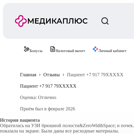
П
е
р
е
й
т
и
к
с
Бонусы
Налоговый вычет
Личный кабинет
у
т
и
Главная
Отзывы
Пациент +7 917 79XXXXX
Пациент +7 917 79XXXXX
Оценка: Отлично
Приём был в феврале 2026
История пациента
Обратилась на УЗИ брюшной полости&ZeroWidthSpace; и почек. Б
показала на экране. Были даны все расходные материалы.