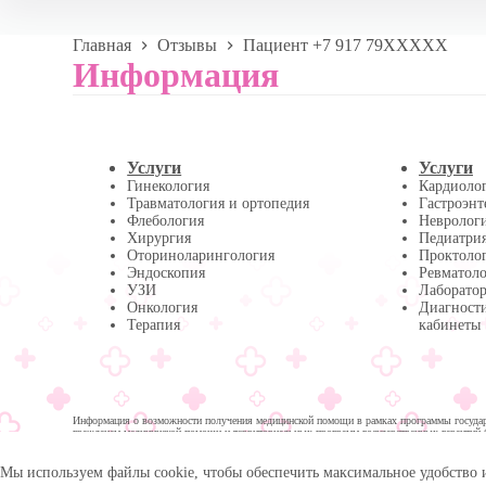
Главная
Отзывы
Пациент +7 917 79XXXXX
Информация
Услуги
Услуги
Гинекология
Кардиоло
Травматология и ортопедия
Гастроэнт
Флебология
Невролог
Хирургия
Педиатри
Оториноларингология
Проктоло
Эндоскопия
Ревматол
УЗИ
Лаборатор
Онкология
Диагност
Терапия
кабинеты
Информация о возможности получения медицинской помощи в рамках программы государс
гражданам медицинской помощи и территориальных программ государственных гарантий 
помощи:
Мы используем файлы cookie, чтобы обеспечить максимальное удобство 
© 2026 -
Медика Плюс
| Многопрофильная клиника в 