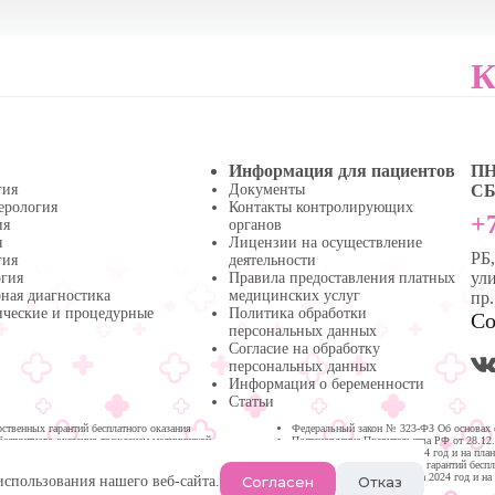
К
Информация для пациентов
ПН 
гия
Документы
СБ 
ерология
Контакты контролирующих
+7
ия
органов
я
Лицензии на осуществление
РБ
гия
деятельности
ули
огия
Правила предоставления платных
ная диагностика
медицинских услуг
пр
ические и процедурные
Политика обработки
Со
персональных данных
Согласие на обработку
персональных данных
Информация о беременности
Статьи
твенных гарантий бесплатного оказания
Федеральный закон № 323-ФЗ Об основах 
бесплатного оказания гражданам медицинской
Постановление Правительства РФ от 28.12
медицинской помощи на 2024 год и на пла
Программа государственных гарантий бесп
Республике Башкортостан на 2024 год и на
Согласен
Отказ
использования нашего веб-сайта.
Нефтекамске.