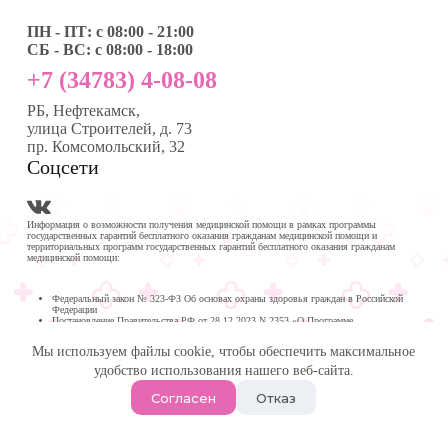
ПН - ПТ: с 08:00 - 21:00
СБ - ВС: с 08:00 - 18:00
+7 (34783) 4-08-08
РБ, Нефтекамск,
улица Строителей, д. 73
пр. Комсомольский, 32
Соцсети
Информация о возможности получения медицинской помощи в рамках программы
государственных гарантий бесплатного оказания гражданам медицинской помощи и
территориальных программ государственных гарантий бесплатного оказания гражданам
медицинской помощи:
Федеральный закон № 323-ФЗ Об основах охраны здоровья граждан в Российской
Федерации
Постановление Правительства РФ от 28.12.2023 N 2353 «О Программе
государственных гарантий бесплатного оказания гражданам медицинской помощи на
2024 год и на плановый период 2025 и 2026 годов»
Мы используем файлы cookie, чтобы обеспечить максимальное
Программа государственных гарантий бесплатного оказания гражданам медицинской
помощи в
удобство использования нашего веб-сайта.
Республике Башкортостан на 2024 год и на плановый период 2025 и 2026 годов
© 2026 -
Медика Плюс
| Многопрофильная клиника в
Согласен
Отказ
Нефтекамске.
Политика обработки персональных данных