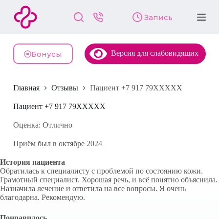
П
Запись
е
р
е
й
Версия для слабовидящих
т
Бонусы
и
к
с
Главная
Отзывы
Пациент +7 917 79XXXXX
у
т
и
Пациент +7 917 79XXXXX
Оценка: Отлично
Приём был в октябре 2024
История пациента
Обратилась к специалисту с проблемой по состоянию кожи.
Грамотный специалист. Хорошая речь, и всё понятно объяснила.
Назначила лечение и ответила на все вопросы. Я очень
благодарна. Рекомендую.
Понравилось