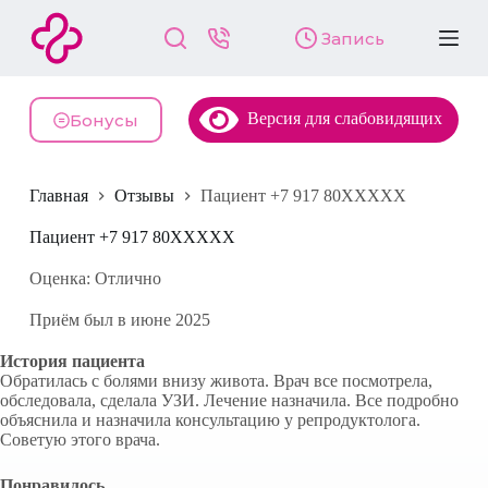
П
Запись
е
р
е
й
Версия для слабовидящих
т
Бонусы
и
к
с
Главная
Отзывы
Пациент +7 917 80XXXXX
у
т
и
Пациент +7 917 80XXXXX
Оценка: Отлично
Приём был в июне 2025
История пациента
Обратилась с болями внизу живота. Врач все посмотрела,
обследовала, сделала УЗИ. Лечение назначила. Все подробно
объяснила и назначила консультацию у репродуктолога.
Советую этого врача.
Понравилось