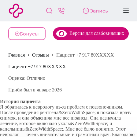
П
Запись
е
р
е
й
Версия для слабовидящих
т
Бонусы
и
к
с
Главная
Отзывы
Пациент +7 917 80XXXXX
у
т
и
Пациент +7 917 80XXXXX
Оценка: Отлично
Приём был в январе 2026
История пациента
Я обратилась к неврологу из-за проблем с позвоночником.
После проведения рентгена&ZeroWidthSpace; я показала врачу
снимок, и она объяснила мне все нюансы. Она назначила
лечение, которое включало уколы&ZeroWidthSpace; и
капельницы&ZeroWidthSpace;. Мне всё было понятно. Этот
невролог — очень внимательный и грамотный врач. Благодарю