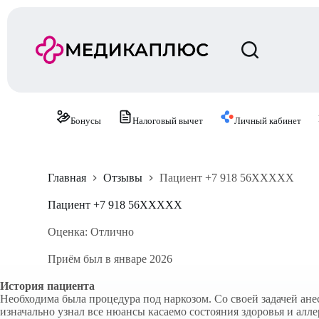
П
е
р
е
й
т
и
к
с
Бонусы
Налоговый вычет
Личный кабинет
у
т
и
Главная
Отзывы
Пациент +7 918 56XXXXX
Пациент +7 918 56XXXXX
Оценка: Отлично
Приём был в январе 2026
История пациента
Необходима была процедура под наркозом. Со своей задачей анес
изначально узнал все нюансы касаемо состояния здоровья и алл