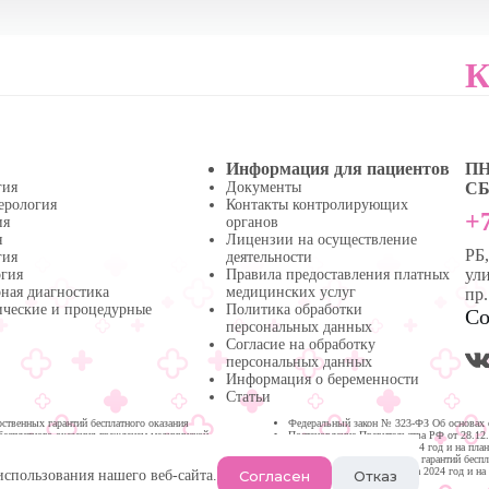
К
Информация для пациентов
ПН 
гия
Документы
СБ 
ерология
Контакты контролирующих
+7
ия
органов
я
Лицензии на осуществление
РБ
гия
деятельности
ули
огия
Правила предоставления платных
ная диагностика
медицинских услуг
пр
ические и процедурные
Политика обработки
Со
персональных данных
Согласие на обработку
персональных данных
Информация о беременности
Статьи
твенных гарантий бесплатного оказания
Федеральный закон № 323-ФЗ Об основах 
бесплатного оказания гражданам медицинской
Постановление Правительства РФ от 28.12
медицинской помощи на 2024 год и на пла
Программа государственных гарантий бесп
Республике Башкортостан на 2024 год и на
Согласен
Отказ
использования нашего веб-сайта.
Нефтекамске.