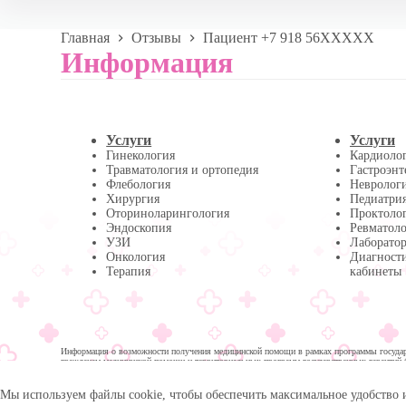
Главная
Отзывы
Пациент +7 918 56XXXXX
Информация
Услуги
Услуги
Гинекология
Кардиоло
Травматология и ортопедия
Гастроэнт
Флебология
Невролог
Хирургия
Педиатри
Оториноларингология
Проктоло
Эндоскопия
Ревматол
УЗИ
Лаборатор
Онкология
Диагност
Терапия
кабинеты
Информация о возможности получения медицинской помощи в рамках программы государс
гражданам медицинской помощи и территориальных программ государственных гарантий 
помощи:
Мы используем файлы cookie, чтобы обеспечить максимальное удобство 
© 2026 -
Медика Плюс
| Многопрофильная клиника в 