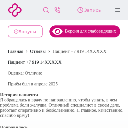
П
Запись
е
р
е
й
Версия для слабовидящих
т
Бонусы
и
к
с
Главная
Отзывы
Пациент +7 919 14XXXXX
у
т
и
Пациент +7 919 14XXXXX
Оценка: Отлично
Приём был в апреле 2025
История пациента
Я обращалась к врачу по направлению, чтобы узнать, в чем
проблема боли желудка. Отличный специалист в своем деле,
работает оперативно и безболезненно, а, главное, качественно,
спасибо врачу!
Понравилось