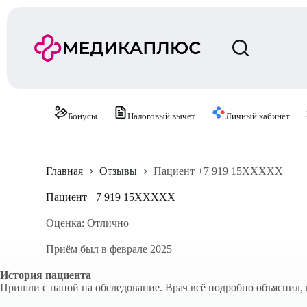
П
е
р
е
й
т
и
к
с
Бонусы
Налоговый вычет
Личный кабинет
у
т
и
Главная
Отзывы
Пациент +7 919 15XXXXX
Пациент +7 919 15XXXXX
Оценка: Отлично
Приём был в феврале 2025
История пациента
Пришли с папой на обследование. Врач всё подробно объяснил, 