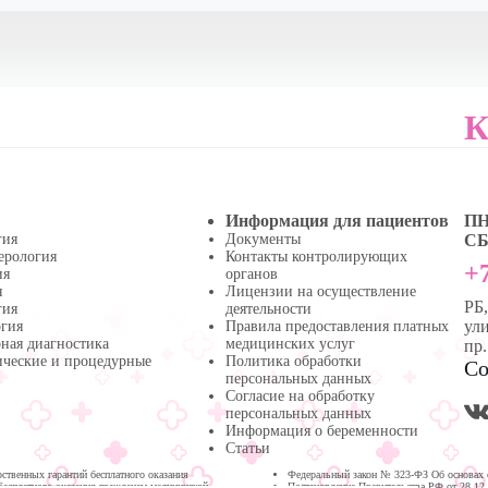
К
Информация для пациентов
ПН 
гия
Документы
СБ 
ерология
Контакты контролирующих
+7
ия
органов
я
Лицензии на осуществление
РБ
гия
деятельности
ули
огия
Правила предоставления платных
ная диагностика
медицинских услуг
пр
ические и процедурные
Политика обработки
Со
персональных данных
Согласие на обработку
персональных данных
Информация о беременности
Статьи
твенных гарантий бесплатного оказания
Федеральный закон № 323-ФЗ Об основах 
бесплатного оказания гражданам медицинской
Постановление Правительства РФ от 28.12