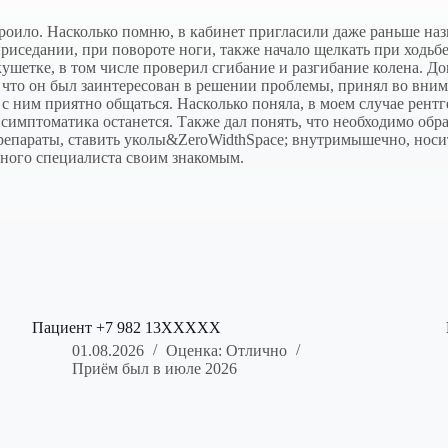
роило. Насколько помню, в кабинет пригласили даже раньше наз
 приседании, при повороте ноги, также начало щелкать при ходьб
ушетке, в том числе проверил сгибание и разгибание колена. Док
 что он был заинтересован в решении проблемы, принял во вни
с ним приятно общаться. Насколько поняла, в моем случае рентг
 симптоматика останется. Также дал понять, что необходимо обр
епараты, ставить уколы&ZeroWidthSpace; внутримышечно, носить
ного специалиста своим знакомым.
Пациент +7 982 13XXXXX
01.08.2026
Оценка: Отлично
Приём был в июле 2026