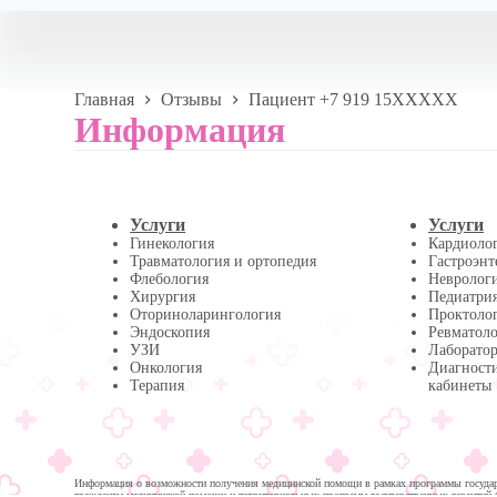
Главная
Отзывы
Пациент +7 919 15XXXXX
Информация
Услуги
Услуги
Гинекология
Кардиоло
Травматология и ортопедия
Гастроэнт
Флебология
Невролог
Хирургия
Педиатри
Оториноларингология
Проктоло
Эндоскопия
Ревматол
УЗИ
Лаборатор
Онкология
Диагност
Терапия
кабинеты
Информация о возможности получения медицинской помощи в рамках программы государс
гражданам медицинской помощи и территориальных программ государственных гарантий 