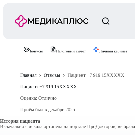
П
е
р
е
й
т
и
к
с
Бонусы
Налоговый вычет
Личный кабинет
у
т
и
Главная
Отзывы
Пациент +7 919 15XXXXX
Пациент +7 919 15XXXXX
Оценка: Отлично
Приём был в декабре 2025
История пациента
Изначально я искала ортопеда на портале ПроДокторов, выбрала