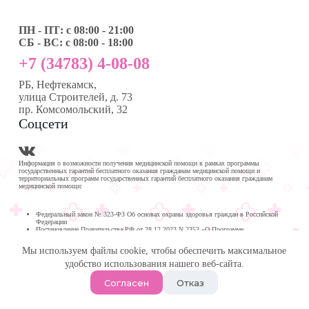
ПН - ПТ: с 08:00 - 21:00
СБ - ВС: с 08:00 - 18:00
+7 (34783) 4-08-08
РБ, Нефтекамск,
улица Строителей, д. 73
пр. Комсомольский, 32
Соцсети
Информация о возможности получения медицинской помощи в рамках программы
государственных гарантий бесплатного оказания гражданам медицинской помощи и
территориальных программ государственных гарантий бесплатного оказания гражданам
медицинской помощи:
Федеральный закон № 323-ФЗ Об основах охраны здоровья граждан в Российской
Федерации
Постановление Правительства РФ от 28.12.2023 N 2353 «О Программе
государственных гарантий бесплатного оказания гражданам медицинской помощи на
2024 год и на плановый период 2025 и 2026 годов»
Мы используем файлы cookie, чтобы обеспечить максимальное
Программа государственных гарантий бесплатного оказания гражданам медицинской
помощи в
удобство использования нашего веб-сайта.
Республике Башкортостан на 2024 год и на плановый период 2025 и 2026 годов
© 2026 -
Медика Плюс
| Многопрофильная клиника в
Согласен
Отказ
Нефтекамске.
Политика обработки персональных данных