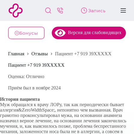
П
Запись
е
р
е
й
Версия для слабовидящих
т
Бонусы
и
к
с
Главная
Отзывы
Пациент +7 919 39XXXXX
у
т
и
Пациент +7 919 39XXXXX
Оценка: Отлично
Приём был в ноябре 2024
История пациента
Муж обращался к врачу ЛОРу, так как периодически бывает
аллергия&ZeroWidthSpace;, непонятно чем вызванная. Врач
грамотно проконсультировал мужа, на основании анамнеза
назначил верное лечение, на основании лечения закончились
мучения, и, как выяснилось позже, проблема беспрестанного
чихания, заложенности носа была не в аллергии, а совсем в