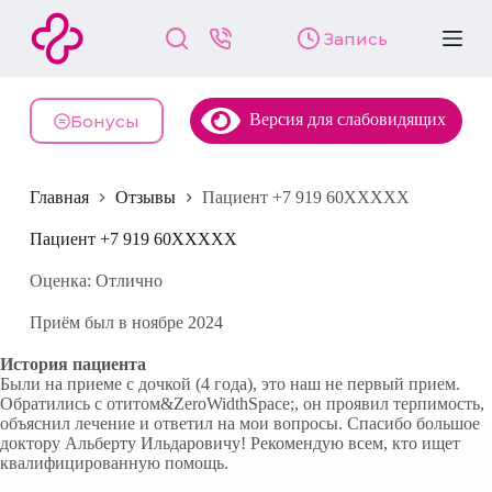
П
Запись
е
р
е
й
Версия для слабовидящих
т
Бонусы
и
к
с
Главная
Отзывы
Пациент +7 919 60XXXXX
у
т
и
Пациент +7 919 60XXXXX
Оценка: Отлично
Приём был в ноябре 2024
История пациента
Были на приеме с дочкой (4 года), это наш не первый прием.
Обратились с отитом&ZeroWidthSpace;, он проявил терпимость,
объяснил лечение и ответил на мои вопросы. Спасибо большое
доктору Альберту Ильдаровичу! Рекомендую всем, кто ищет
квалифицированную помощь.