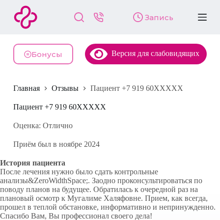
П
Запись
е
р
е
й
Версия для слабовидящих
т
Бонусы
и
к
с
Главная
Отзывы
Пациент +7 919 60XXXXX
у
т
и
Пациент +7 919 60XXXXX
Оценка: Отлично
Приём был в ноябре 2024
История пациента
После лечения нужно было сдать контрольные
анализы&ZeroWidthSpace;. Заодно проконсультироваться по
поводу планов на будущее. Обратилась к очередной раз на
плановый осмотр к Мугалиме Халяфовне. Прием, как всегда,
прошел в теплой обстановке, информативно и непринужденно.
Спасибо Вам, Вы профессионал своего дела!