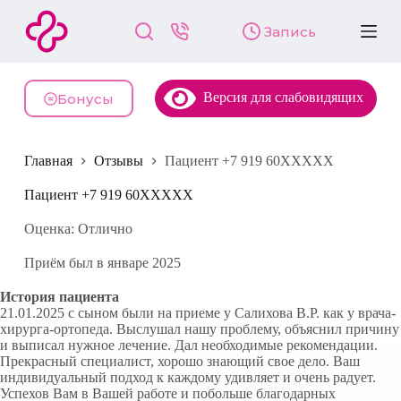
П
Запись
е
р
е
й
Версия для слабовидящих
т
Бонусы
и
к
с
Главная
Отзывы
Пациент +7 919 60XXXXX
у
т
и
Пациент +7 919 60XXXXX
Оценка: Отлично
Приём был в январе 2025
История пациента
21.01.2025 с сыном были на приеме у Салихова В.Р. как у врача-
хирурга-ортопеда. Выслушал нашу проблему, объяснил причину
и выписал нужное лечение. Дал необходимые рекомендации.
Прекрасный специалист, хорошо знающий свое дело. Ваш
индивидуальный подход к каждому удивляет и очень радует.
Успехов Вам в Вашей работе и побольше благодарных