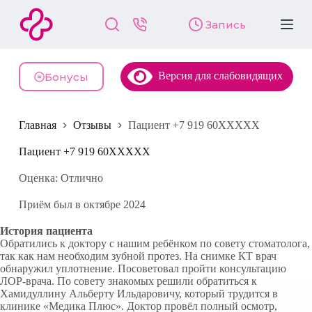
П
Запись
е
р
е
й
Версия для слабовидящих
т
Бонусы
и
к
с
Главная
Отзывы
Пациент +7 919 60XXXXX
у
т
и
Пациент +7 919 60XXXXX
Оценка: Отлично
Приём был в октябре 2024
История пациента
Обратились к доктору с нашим ребёнком по совету стоматолога,
так как нам необходим зубной протез. На снимке КТ врач
обнаружил уплотнение. Посоветовал пройти консультацию
ЛОР-врача. По совету знакомых решили обратиться к
Хамидуллину Альберту Ильдаровичу, который трудится в
клинике «Медика Плюс». Доктор провёл полный осмотр,