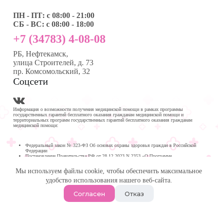
ПН - ПТ: с 08:00 - 21:00
СБ - ВС: с 08:00 - 18:00
+7 (34783) 4-08-08
РБ, Нефтекамск,
улица Строителей, д. 73
пр. Комсомольский, 32
Соцсети
Информация о возможности получения медицинской помощи в рамках программы
государственных гарантий бесплатного оказания гражданам медицинской помощи и
территориальных программ государственных гарантий бесплатного оказания гражданам
медицинской помощи:
Федеральный закон № 323-ФЗ Об основах охраны здоровья граждан в Российской
Федерации
Постановление Правительства РФ от 28.12.2023 N 2353 «О Программе
государственных гарантий бесплатного оказания гражданам медицинской помощи на
2024 год и на плановый период 2025 и 2026 годов»
Мы используем файлы cookie, чтобы обеспечить максимальное
Программа государственных гарантий бесплатного оказания гражданам медицинской
помощи в
удобство использования нашего веб-сайта.
Республике Башкортостан на 2024 год и на плановый период 2025 и 2026 годов
© 2026 -
Медика Плюс
| Многопрофильная клиника в
Согласен
Отказ
Нефтекамске.
Политика обработки персональных данных