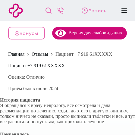
П
Запись
е
р
е
й
Версия для слабовидящих
т
Бонусы
и
к
с
Главная
Отзывы
Пациент +7 919 61XXXXX
у
т
и
Пациент +7 919 61XXXXX
Оценка: Отлично
Приём был в июне 2024
История пациента
Я обращался к врачу-неврологу, все осмотрела и дала
рекомендации по лечению, ходил до этого в другую клинику,
толком ничего не сказали, просто выписали таблетки и все, а тут
все расписали по пунктам, как проходить лечение.
Понравилось