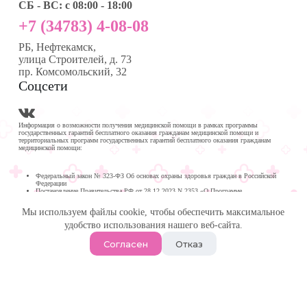
СБ - ВС: с 08:00 - 18:00
+7 (34783) 4-08-08
РБ, Нефтекамск,
улица Строителей, д. 73
пр. Комсомольский, 32
Соцсети
Информация о возможности получения медицинской помощи в рамках программы
государственных гарантий бесплатного оказания гражданам медицинской помощи и
территориальных программ государственных гарантий бесплатного оказания гражданам
медицинской помощи:
Федеральный закон № 323-ФЗ Об основах охраны здоровья граждан в Российской
Федерации
Постановление Правительства РФ от 28.12.2023 N 2353 «О Программе
государственных гарантий бесплатного оказания гражданам медицинской помощи на
2024 год и на плановый период 2025 и 2026 годов»
Мы используем файлы cookie, чтобы обеспечить максимальное
Программа государственных гарантий бесплатного оказания гражданам медицинской
помощи в
удобство использования нашего веб-сайта.
Республике Башкортостан на 2024 год и на плановый период 2025 и 2026 годов
© 2026 -
Медика Плюс
| Многопрофильная клиника в
Согласен
Отказ
Нефтекамске.
Политика обработки персональных данных