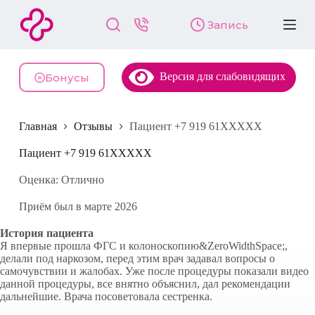
П
Запись
е
р
е
й
Версия для слабовидящих
т
Бонусы
и
к
с
Главная
Отзывы
Пациент +7 919 61XXXXX
у
т
и
Пациент +7 919 61XXXXX
Оценка: Отлично
Приём был в марте 2026
История пациента
Я впервые прошла ФГС и колоноскопию&ZeroWidthSpace;,
делали под наркозом, перед этим врач задавал вопросы о
самочувствии и жалобах. Уже после процедуры показали видео
данной процедуры, все внятно объяснил, дал рекомендации
дальнейшие. Врача посоветовала сестренка.