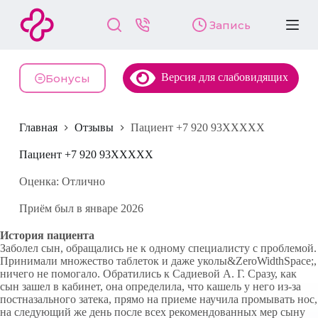
П
Запись
е
р
е
й
Версия для слабовидящих
т
Бонусы
и
к
с
Главная
Отзывы
Пациент +7 920 93XXXXX
у
т
и
Пациент +7 920 93XXXXX
Оценка: Отлично
Приём был в январе 2026
История пациента
Заболел сын, обращались не к одному специалисту с проблемой.
Принимали множество таблеток и даже уколы&ZeroWidthSpace;,
ничего не помогало. Обратились к Садиевой А. Г. Сразу, как
сын зашел в кабинет, она определила, что кашель у него из-за
постназального затека, прямо на приеме научила промывать нос,
на следующий же день после всех рекомендованных мер сыну