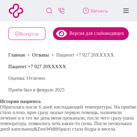
П
Запись
е
р
е
й
Версия для слабовидящих
т
Бонусы
и
к
с
Главная
Отзывы
Пациент +7 927 20XXXXX
у
т
и
Пациент +7 927 20XXXXX
Оценка: Отлично
Приём был в феврале 2025
История пациента
Обратилась после 6 дней ниспадающей температуры. На приёме
стало плохо, врач сразу оказал первую помощь, назначили
лечение и в тот же день меня прокапали, после чего сразу ушла
температура, появились хоть какие-то силы. После нескольких
дней капельниц&ZeroWidthSpace; стала бодра и весела.