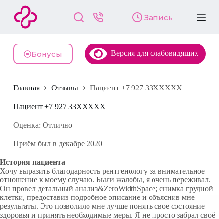
П
Запись
е
р
е
й
Версия для слабовидящих
т
Бонусы
и
к
с
Главная
Отзывы
Пациент +7 927 33XXXXX
у
т
и
Пациент +7 927 33XXXXX
Оценка: Отлично
Приём был в декабре 2020
История пациента
Хочу выразить благодарность рентгенологу за внимательное
отношение к моему случаю. Были жалобы, я очень переживал.
Он провел детальный анализ&ZeroWidthSpace; снимка грудной
клетки, предоставив подробное описание и объяснив мне
результаты. Это позволило мне лучше понять свое состояние
здоровья и принять необходимые меры. Я не просто забрал своё