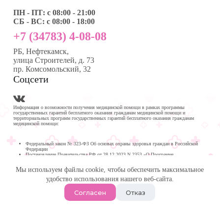
ПН - ПТ: с 08:00 - 21:00
СБ - ВС: с 08:00 - 18:00
+7 (34783) 4-08-08
РБ, Нефтекамск,
улица Строителей, д. 73
пр. Комсомольский, 32
Соцсети
Информация о возможности получения медицинской помощи в рамках программы
государственных гарантий бесплатного оказания гражданам медицинской помощи и
территориальных программ государственных гарантий бесплатного оказания гражданам
медицинской помощи:
Федеральный закон № 323-ФЗ Об основах охраны здоровья граждан в Российской
Федерации
Постановление Правительства РФ от 28.12.2023 N 2353 «О Программе
государственных гарантий бесплатного оказания гражданам медицинской помощи на
2024 год и на плановый период 2025 и 2026 годов»
Мы используем файлы cookie, чтобы обеспечить максимальное
Программа государственных гарантий бесплатного оказания гражданам медицинской
помощи в
удобство использования нашего веб-сайта.
Республике Башкортостан на 2024 год и на плановый период 2025 и 2026 годов
© 2026 -
Медика Плюс
| Многопрофильная клиника в
Согласен
Отказ
Нефтекамске.
Политика обработки персональных данных