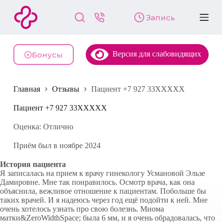
П
Запись
е
р
е
й
Версия для слабовидящих
т
Бонусы
и
к
с
Главная
Отзывы
Пациент +7 927 33XXXXX
у
т
и
Пациент +7 927 33XXXXX
Оценка: Отлично
Приём был в ноябре 2024
История пациента
Я записалась на прием к врачу гинекологу Усмановой Эльзе
Дамировне. Мне так понравилось. Осмотр врача, как она
объяснила, вежливое отношение к пациентам. Побольше бы
таких врачей. И я надеюсь через год ещё подойти к ней. Мне
очень хотелось узнать про свою болезнь. Миома
матки&ZeroWidthSpace; была 6 мм, и я очень обрадовалась, что