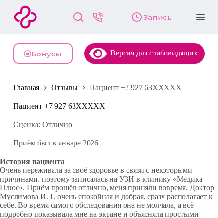
П
Запись
е
р
е
й
Версия для слабовидящих
т
Бонусы
и
к
с
Главная
Отзывы
Пациент +7 927 63XXXXX
у
т
и
Пациент +7 927 63XXXXX
Оценка: Отлично
Приём был в январе 2026
История пациента
Очень переживала за своё здоровье в связи с некоторыми
причинами, поэтому записалась на УЗИ в клинику «Медика
Плюс». Приём прошёл отлично, меня приняли вовремя. Доктор
Муслимова И. Г. очень спокойная и добрая, сразу располагает к
себе. Во время самого обследования она не молчала, а всё
подробно показывала мне на экране и объясняла простыми