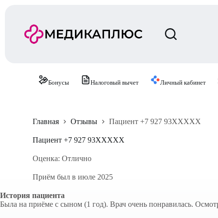
П
е
р
е
й
т
и
к
с
Бонусы
Налоговый вычет
Личный кабинет
у
т
и
Главная
Отзывы
Пациент +7 927 93XXXXX
Пациент +7 927 93XXXXX
Оценка: Отлично
Приём был в июле 2025
История пациента
Была на приёме с сыном (1 год). Врач очень понравилась. Осмо