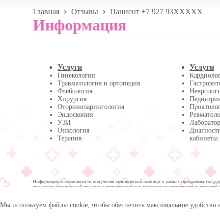
Главная
Отзывы
Пациент +7 927 93XXXXX
Информация
Услуги
Услуги
Гинекология
Кардиоло
Травматология и ортопедия
Гастроэнт
Флебология
Невролог
Хирургия
Педиатри
Оториноларингология
Проктоло
Эндоскопия
Ревматол
УЗИ
Лаборатор
Онкология
Диагност
Терапия
кабинеты
Информация о возможности получения медицинской помощи в рамках программы государс
гражданам медицинской помощи и территориальных программ государственных гарантий 
помощи:
Мы используем файлы cookie, чтобы обеспечить максимальное удобство 
© 2026 -
Медика Плюс
| Многопрофильная клиника в 
Политика обработки персональных данных