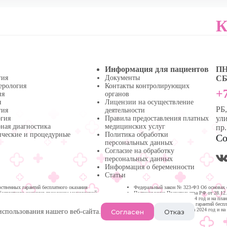
К
Информация для пациентов
ПН 
гия
Документы
СБ 
ерология
Контакты контролирующих
+7
ия
органов
я
Лицензии на осуществление
РБ
гия
деятельности
ули
огия
Правила предоставления платных
ная диагностика
медицинских услуг
пр
ические и процедурные
Политика обработки
Со
персональных данных
Согласие на обработку
персональных данных
Информация о беременности
Статьи
твенных гарантий бесплатного оказания
Федеральный закон № 323-ФЗ Об основах 
бесплатного оказания гражданам медицинской
Постановление Правительства РФ от 28.12
медицинской помощи на 2024 год и на пла
Программа государственных гарантий бесп
Республике Башкортостан на 2024 год и на
Согласен
Отказ
использования нашего веб-сайта.
Нефтекамске.