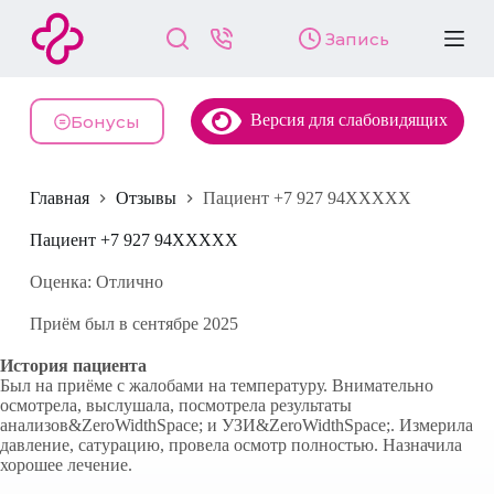
П
Запись
е
р
е
й
Версия для слабовидящих
т
Бонусы
и
к
с
Главная
Отзывы
Пациент +7 927 94XXXXX
у
т
и
Пациент +7 927 94XXXXX
Оценка: Отлично
Приём был в сентябре 2025
История пациента
Был на приёме с жалобами на температуру. Внимательно
осмотрела, выслушала, посмотрела результаты
анализов&ZeroWidthSpace; и УЗИ&ZeroWidthSpace;. Измерила
давление, сатурацию, провела осмотр полностью. Назначила
хорошее лечение.