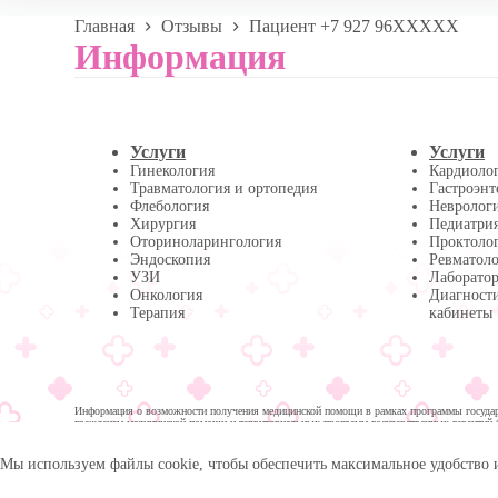
Главная
Отзывы
Пациент +7 927 96XXXXX
Информация
Услуги
Услуги
Гинекология
Кардиоло
Травматология и ортопедия
Гастроэнт
Флебология
Невролог
Хирургия
Педиатри
Оториноларингология
Проктоло
Эндоскопия
Ревматол
УЗИ
Лаборатор
Онкология
Диагност
Терапия
кабинеты
Информация о возможности получения медицинской помощи в рамках программы государс
гражданам медицинской помощи и территориальных программ государственных гарантий 
помощи:
Мы используем файлы cookie, чтобы обеспечить максимальное удобство 
© 2026 -
Медика Плюс
| Многопрофильная клиника в 
Политика обработки персональных данных