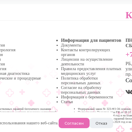
К
Информация для пациентов
ПН 
гия
Документы
СБ 
ерология
Контакты контролирующих
+7
ия
органов
я
Лицензии на осуществление
РБ
гия
деятельности
ули
огия
Правила предоставления платных
ная диагностика
медицинских услуг
пр
ические и процедурные
Политика обработки
Со
персональных данных
Согласие на обработку
персональных данных
Информация о беременности
Статьи
твенных гарантий бесплатного оказания
Федеральный закон № 323-ФЗ Об основах 
бесплатного оказания гражданам медицинской
Постановление Правительства РФ от 28.12
медицинской помощи на 2024 год и на пла
Программа государственных гарантий бесп
Республике Башкортостан на 2024 год и на
Согласен
Отказ
использования нашего веб-сайта.
Нефтекамске.