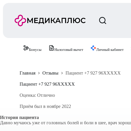
П
е
р
е
й
т
и
к
с
Бонусы
Налоговый вычет
Личный кабинет
у
т
и
Главная
Отзывы
Пациент +7 927 96XXXXX
Пациент +7 927 96XXXXX
Оценка: Отлично
Приём был в ноябре 2022
История пациента
Давно мучаюсь уже от головных болей и боли в шее, врач хорош