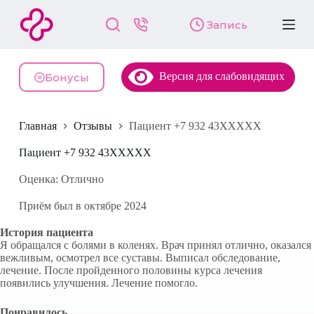
П
Запись
е
р
е
й
Версия для слабовидящих
т
Бонусы
и
к
с
Главная
Отзывы
Пациент +7 932 43XXXXX
у
т
и
Пациент +7 932 43XXXXX
Оценка: Отлично
Приём был в октябре 2024
История пациента
Я обращался с болями в коленях. Врач принял отлично, оказался
вежливым, осмотрел все суставы. Выписал обследование,
лечение. После пройденного половины курса лечения
появились улучшения. Лечение помогло.
Понравилось