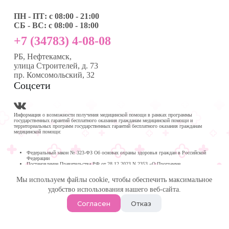
ПН - ПТ: с 08:00 - 21:00
СБ - ВС: с 08:00 - 18:00
+7 (34783) 4-08-08
РБ, Нефтекамск,
улица Строителей, д. 73
пр. Комсомольский, 32
Соцсети
Информация о возможности получения медицинской помощи в рамках программы
государственных гарантий бесплатного оказания гражданам медицинской помощи и
территориальных программ государственных гарантий бесплатного оказания гражданам
медицинской помощи:
Федеральный закон № 323-ФЗ Об основах охраны здоровья граждан в Российской
Федерации
Постановление Правительства РФ от 28.12.2023 N 2353 «О Программе
государственных гарантий бесплатного оказания гражданам медицинской помощи на
2024 год и на плановый период 2025 и 2026 годов»
Мы используем файлы cookie, чтобы обеспечить максимальное
Программа государственных гарантий бесплатного оказания гражданам медицинской
помощи в
удобство использования нашего веб-сайта.
Республике Башкортостан на 2024 год и на плановый период 2025 и 2026 годов
© 2026 -
Медика Плюс
| Многопрофильная клиника в
Согласен
Отказ
Нефтекамске.
Политика обработки персональных данных