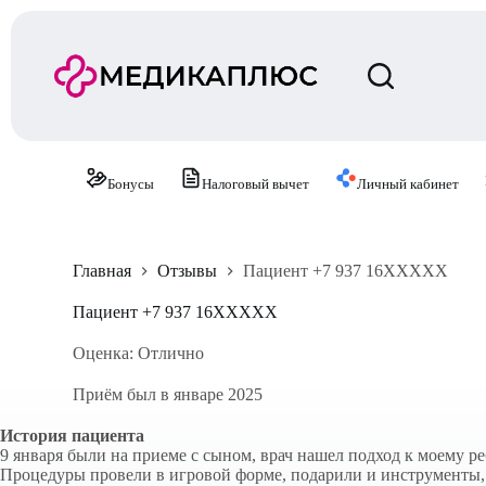
П
е
р
е
й
т
и
к
с
Бонусы
Налоговый вычет
Личный кабинет
у
т
и
Главная
Отзывы
Пациент +7 937 16XXXXX
Пациент +7 937 16XXXXX
Оценка: Отлично
Приём был в январе 2025
История пациента
9 января были на приеме с сыном, врач нашел подход к моему реб
Процедуры провели в игровой форме, подарили и инструменты, 