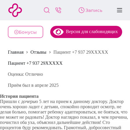
П
Запись
е
р
е
й
Версия для слабовидящих
т
Бонусы
и
к
с
Главная
Отзывы
Пациент +7 937 29XXXXX
у
т
и
Пациент +7 937 29XXXXX
Оценка: Отлично
Приём был в апреле 2025
История пациента
Пришли с дочерью 5 лет на прием к данному доктору. Доктор
очень хорошо ладит с детьми, спокойно проводит осмотр, не
делая больно, помогает ребенку адаптироваться, не бояться, что
не может не радовать! Доктор наглядно показал, в чем причина,
почистил оба уха, объяснил дальнейшие действия! Сто
процентов буду рекомендовать. Грамотный, добросовестный