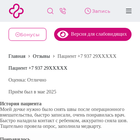
П
Запись
е
р
е
й
Версия для слабовидящих
т
Бонусы
и
к
с
Главная
Отзывы
Пациент +7 937 29XXXXX
у
т
и
Пациент +7 937 29XXXXX
Оценка: Отлично
Приём был в мае 2025
История пациента
Моей дочке нужно было снять швы после операционного
вмешательства, быстро записали, очень понравилась врач.
Быстро наладила контакт с ребенком, аккуратно сняла шов.
Тщательно провела опрос, заполнила медкарту.
Понравилось