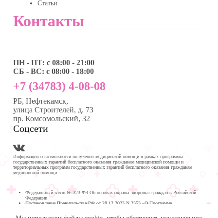
Статьи
Контакты
ПН - ПТ: с 08:00 - 21:00
СБ - ВС: с 08:00 - 18:00
+7 (34783) 4-08-08
РБ, Нефтекамск,
улица Строителей, д. 73
пр. Комсомольский, 32
Соцсети
Информация о возможности получения медицинской помощи в рамках программы
государственных гарантий бесплатного оказания гражданам медицинской помощи и
территориальных программ государственных гарантий бесплатного оказания гражданам
медицинской помощи:
Федеральный закон № 323-ФЗ Об основах охраны здоровья граждан в Российской
Федерации
Постановление Правительства РФ от 28.12.2023 N 2353 «О Программе
государственных гарантий бесплатного оказания гражданам медицинской помощи на
2024 год и на плановый период 2025 и 2026 годов»