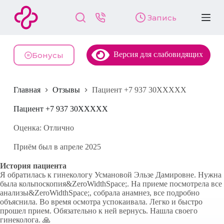
П
Запись
е
р
е
й
Версия для слабовидящих
т
Бонусы
и
к
с
Главная
Отзывы
Пациент +7 937 30XXXXX
у
т
и
Пациент +7 937 30XXXXX
Оценка: Отлично
Приём был в апреле 2025
История пациента
Я обратилась к гинекологу Усмановой Эльзе Дамировне. Нужна
была кольпоскопия&ZeroWidthSpace;. На приеме посмотрела все
анализы&ZeroWidthSpace;, собрала анамнез, все подробно
объяснила. Во время осмотра успокаивала. Легко и быстро
прошел прием. Обязательно к ней вернусь. Нашла своего
гинеколога. 🙏