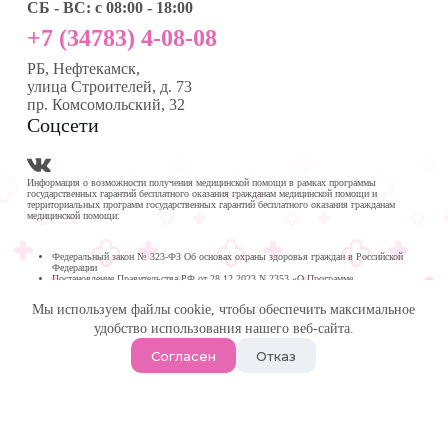
СБ - ВС: с 08:00 - 18:00
+7 (34783) 4-08-08
РБ, Нефтекамск,
улица Строителей, д. 73
пр. Комсомольский, 32
Соцсети
Информация о возможности получения медицинской помощи в рамках программы
государственных гарантий бесплатного оказания гражданам медицинской помощи и
территориальных программ государственных гарантий бесплатного оказания гражданам
медицинской помощи:
Федеральный закон № 323-ФЗ Об основах охраны здоровья граждан в Российской
Федерации
Постановление Правительства РФ от 28.12.2023 N 2353 «О Программе
государственных гарантий бесплатного оказания гражданам медицинской помощи на
2024 год и на плановый период 2025 и 2026 годов»
Мы используем файлы cookie, чтобы обеспечить максимальное
Программа государственных гарантий бесплатного оказания гражданам медицинской
помощи в
удобство использования нашего веб-сайта.
Республике Башкортостан на 2024 год и на плановый период 2025 и 2026 годов
© 2026 -
Медика Плюс
| Многопрофильная клиника в
Согласен
Отказ
Нефтекамске.
Политика обработки персональных данных