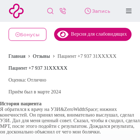
П
Запись
е
р
е
й
Версия для слабовидящих
т
Бонусы
и
к
с
Главная
Отзывы
Пациент +7 937 31XXXXX
у
т
и
Пациент +7 937 31XXXXX
Оценка: Отлично
Приём был в марте 2024
История пациента
Я обратился к врачу на УЗИ&ZeroWidthSpace; нижних
конечностей. Он принял меня, внимательно выслушал, сделал
УЗИ. Дал для меня ценный совет. Сказал, чтобы я сходил, сделал
МРТ, после этого подойти с результатом. Дождался результата,
он досконально объяснил от чего мои болячки.