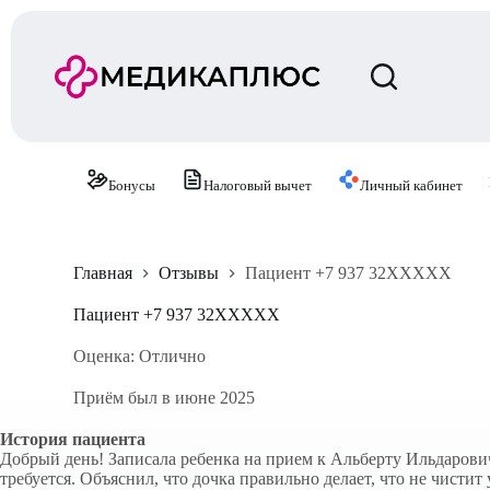
П
е
р
е
й
т
и
к
с
Бонусы
Налоговый вычет
Личный кабинет
у
т
и
Главная
Отзывы
Пациент +7 937 32XXXXX
Пациент +7 937 32XXXXX
Оценка: Отлично
Приём был в июне 2025
История пациента
Добрый день! Записала ребенка на прием к Альберту Ильдарович
требуется. Объяснил, что дочка правильно делает, что не чист