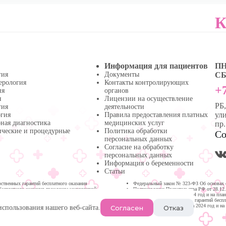
К
Информация для пациентов
ПН 
гия
Документы
СБ 
ерология
Контакты контролирующих
+7
ия
органов
я
Лицензии на осуществление
РБ
гия
деятельности
ули
огия
Правила предоставления платных
ная диагностика
медицинских услуг
пр
ические и процедурные
Политика обработки
Со
персональных данных
Согласие на обработку
персональных данных
Информация о беременности
Статьи
твенных гарантий бесплатного оказания
Федеральный закон № 323-ФЗ Об основах 
бесплатного оказания гражданам медицинской
Постановление Правительства РФ от 28.12
медицинской помощи на 2024 год и на пла
Программа государственных гарантий бесп
Республике Башкортостан на 2024 год и на
Согласен
Отказ
использования нашего веб-сайта.
Нефтекамске.