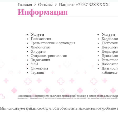
Главная
Отзывы
Пациент +7 937 32XXXXX
Информация
Услуги
Услуги
Гинекология
Кардиоло
Травматология и ортопедия
Гастроэнт
Флебология
Невролог
Хирургия
Педиатри
Оториноларингология
Проктоло
Эндоскопия
Ревматол
УЗИ
Лаборатор
Онкология
Диагност
Терапия
кабинеты
Информация о возможности получения медицинской помощи в рамках программы государс
гражданам медицинской помощи и территориальных программ государственных гарантий 
помощи:
Мы используем файлы cookie, чтобы обеспечить максимальное удобство 
© 2026 -
Медика Плюс
| Многопрофильная клиника в 
Политика обработки персональных данных