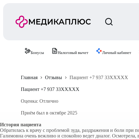
П
е
р
е
й
т
и
к
с
Бонусы
Налоговый вычет
Личный кабинет
у
т
и
Главная
Отзывы
Пациент +7 937 33XXXXX
Пациент +7 937 33XXXXX
Оценка: Отлично
Приём был в октябре 2025
История пациента
Обратилась к врачу с проблемой зуда, раздражения и боли при 
Галимовна очень вежливо и спокойно ведет диалог. Осмотрела, в