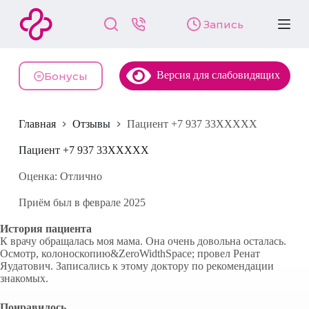
П
Запись
е
р
е
й
Версия для слабовидящих
т
Бонусы
и
к
с
Главная
Отзывы
Пациент +7 937 33XXXXX
у
т
и
Пациент +7 937 33XXXXX
Оценка: Отлично
Приём был в феврале 2025
История пациента
К врачу обращалась моя мама. Она очень довольна осталась.
Осмотр, колоноскопию&ZeroWidthSpace; провел Ренат
Яудатович. Записались к этому доктору по рекомендации
знакомых.
Понравилось