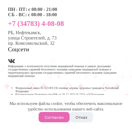
ПН - ПТ: с 08:00 - 21:00
СБ - ВС: с 08:00 - 18:00
+7 (34783) 4-08-08
РБ, Нефтекамск,
улица Строителей, д. 73
пр. Комсомольский, 32
Соцсети
Информация о возможности получения медицинской помощи в рамках программы
государственных гарантий бесплатного оказания гражданам медицинской помощи и
территориальных программ государственных гарантий бесплатного оказания гражданам
медицинской помощи:
Федеральный закон № 323-ФЗ Об основах охраны здоровья граждан в Российской
Федерации
Постановление Правительства РФ от 28.12.2023 N 2353 «О Программе
государственных гарантий бесплатного оказания гражданам медицинской помощи на
2024 год и на плановый период 2025 и 2026 годов»
Мы используем файлы cookie, чтобы обеспечить максимальное
Программа государственных гарантий бесплатного оказания гражданам медицинской
помощи в
удобство использования нашего веб-сайта.
Республике Башкортостан на 2024 год и на плановый период 2025 и 2026 годов
© 2026 -
Медика Плюс
| Многопрофильная клиника в
Согласен
Отказ
Нефтекамске.
Политика обработки персональных данных