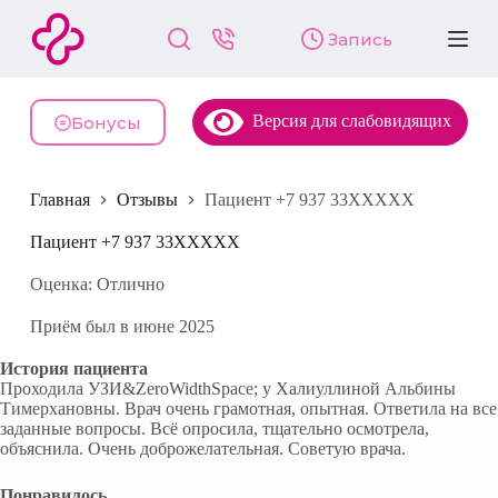
П
Запись
е
р
е
й
Версия для слабовидящих
т
Бонусы
и
к
с
Главная
Отзывы
Пациент +7 937 33XXXXX
у
т
и
Пациент +7 937 33XXXXX
Оценка: Отлично
Приём был в июне 2025
История пациента
Проходила УЗИ&ZeroWidthSpace; у Халиуллиной Альбины
Тимерхановны. Врач очень грамотная, опытная. Ответила на все
заданные вопросы. Всё опросила, тщательно осмотрела,
объяснила. Очень доброжелательная. Советую врача.
Понравилось