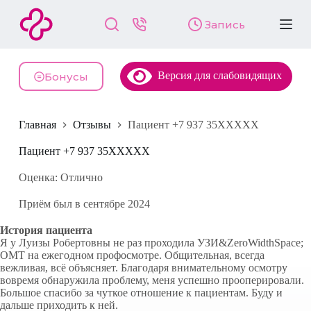
П
Запись
е
р
е
й
Версия для слабовидящих
т
Бонусы
и
к
с
Главная
Отзывы
Пациент +7 937 35XXXXX
у
т
и
Пациент +7 937 35XXXXX
Оценка: Отлично
Приём был в сентябре 2024
История пациента
Я у Луизы Робертовны не раз проходила УЗИ&ZeroWidthSpace;
ОМТ на ежегодном профосмотре. Общительная, всегда
вежливая, всё объясняет. Благодаря внимательному осмотру
вовремя обнаружила проблему, меня успешно прооперировали.
Большое спасибо за чуткое отношение к пациентам. Буду и
дальше приходить к ней.