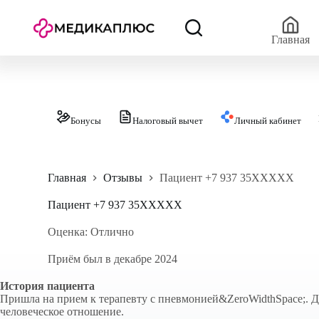
П
е
р
Главная
е
й
т
и
к
с
Бонусы
Налоговый вычет
Личный кабинет
у
т
и
Главная
Отзывы
Пациент +7 937 35XXXXX
Пациент +7 937 35XXXXX
Оценка: Отлично
Приём был в декабре 2024
История пациента
Пришла на прием к терапевту с пневмонией&ZeroWidthSpace;. Д
человеческое отношение.