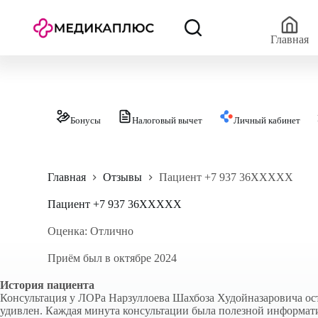
П
е
р
Главная
е
й
т
и
к
с
Бонусы
Налоговый вычет
Личный кабинет
у
т
и
Главная
Отзывы
Пациент +7 937 36XXXXX
Пациент +7 937 36XXXXX
Оценка: Отлично
Приём был в октябре 2024
История пациента
Консультация у ЛОРа Нарзуллоева Шахбоза Худойназаровича ос
удивлен. Каждая минута консультации была полезной информати