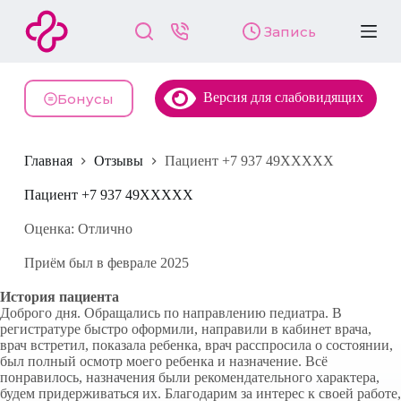
П
Запись
е
р
е
й
Версия для слабовидящих
т
Бонусы
и
к
с
Главная
Отзывы
Пациент +7 937 49XXXXX
у
т
и
Пациент +7 937 49XXXXX
Оценка: Отлично
Приём был в феврале 2025
История пациента
Доброго дня. Обращались по направлению педиатра. В
регистратуре быстро оформили, направили в кабинет врача,
врач встретил, показала ребенка, врач расспросила о состоянии,
был полный осмотр моего ребенка и назначение. Всё
понравилось, назначения были рекомендательного характера,
будем придерживаться их. Благодарим за интерес к своей работе,