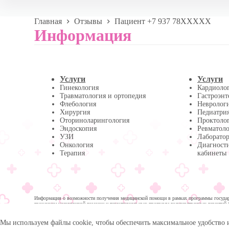
Главная
Отзывы
Пациент +7 937 78XXXXX
Информация
Услуги
Услуги
Гинекология
Кардиоло
Травматология и ортопедия
Гастроэнт
Флебология
Невролог
Хирургия
Педиатри
Оториноларингология
Проктоло
Эндоскопия
Ревматол
УЗИ
Лаборатор
Онкология
Диагност
Терапия
кабинеты
Информация о возможности получения медицинской помощи в рамках программы государс
гражданам медицинской помощи и территориальных программ государственных гарантий 
помощи:
Мы используем файлы cookie, чтобы обеспечить максимальное удобство 
© 2026 -
Медика Плюс
| Многопрофильная клиника в 