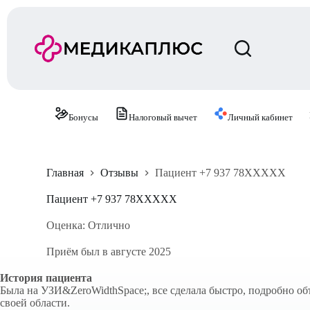
П
е
р
е
й
т
и
к
с
Бонусы
Налоговый вычет
Личный кабинет
у
т
и
Главная
Отзывы
Пациент +7 937 78XXXXX
Пациент +7 937 78XXXXX
Оценка: Отлично
Приём был в августе 2025
История пациента
Была на УЗИ&ZeroWidthSpace;, все сделала быстро, подробно объ
своей области.