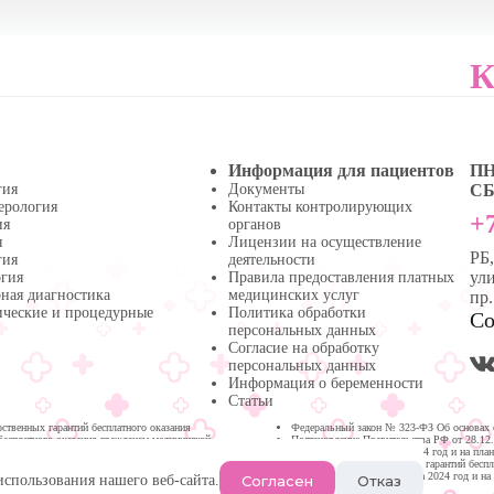
К
Информация для пациентов
ПН 
гия
Документы
СБ 
ерология
Контакты контролирующих
+7
ия
органов
я
Лицензии на осуществление
РБ
гия
деятельности
ули
огия
Правила предоставления платных
ная диагностика
медицинских услуг
пр
ические и процедурные
Политика обработки
Со
персональных данных
Согласие на обработку
персональных данных
Информация о беременности
Статьи
твенных гарантий бесплатного оказания
Федеральный закон № 323-ФЗ Об основах 
бесплатного оказания гражданам медицинской
Постановление Правительства РФ от 28.12
медицинской помощи на 2024 год и на пла
Программа государственных гарантий бесп
Республике Башкортостан на 2024 год и на
Согласен
Отказ
использования нашего веб-сайта.
Нефтекамске.